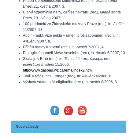
Příběh klementinského knihovníka (rec.), in:
Mladá fronta
Dnes
, 21. května 2007, 3.
Citlivá vzpomínka na ty, kteří se nevrátili (rec.),
Mladá fronta
Dnes
, 19. května 2007, 11.
100 předmětů ze Židovského muzea v Praze (rec.), in:
Ateliér
11/2007, 13.
Adolf Frankl: Vize pekla – umění proti zapomnění (rec.), in:
Ateliér
8/2007, 8.
Příběh rodiny Kolbenů (rec.), in:
Ateliér
7/2007, 4.
Dialogické paměti Aleše Veselého (rec.), in:
Ateliér
6/2007, 13.
Skála je v Brně (rec.), in:
Téma. Literární časopis pro
esejistické myšlení
15/2006.
http://www.gasbag.wz.cz/tema/index2.htm
Tváří v tvář Ulrice Ottinger (rec.), in:
Ateliér
24/2006, 8.
Výstava Amadea Modiglianiho (rec.), in:
Ateliér
8/2006, 8.
Nové zájezdy