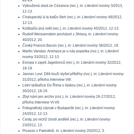
22-23.
Vytoužená slast ze Cézanna (rec.), in:
Literární noviny
3/2013,
12-13.
Chalupecký á la katův šleh (rec.), in:
Literární noviny
49/2012,
12-13.
Kolíbalův jiný svět (rec.), in:
Literární noviny
45/2012, 12-13.
Rudolf Weissenstein pocházel z Jihlavy, in:
Literární noviny
40/2012, 20.
Český Francis Bacon (rec.), in:
Literární noviny
36/2012, 19.
Martin Vandas: Animace je u nás popelka (roz.), in:
Literární
noviny
33/2012, 12-13.
Evropa v zajetí Jagellonců (rec.), in:
Literární noviny
32/2012,
18-19.
Jannec Levi: Děti touží slyšet příběhy (roz.), in:
Literární noviny
31/2012, příloha Interview VIII.
Letní taškařice Do Říma s láskou (rec.), in:
Literární noviny
30/2012, 18-19.
Zbyl nám jen archiv (roz.), in:
Literární noviny
26-27/2012,
příloha Interview VI-VII.
Fotografický zázrak v Budapešti (rec.), in:
Literární noviny
24/2012, 12-13.
Cesty, po nichž chodí andělé (rec.), in:
Literární noviny
23/2012, 13.
Picasso v Palestině, in:
Literární noviny
20/2012, 3.