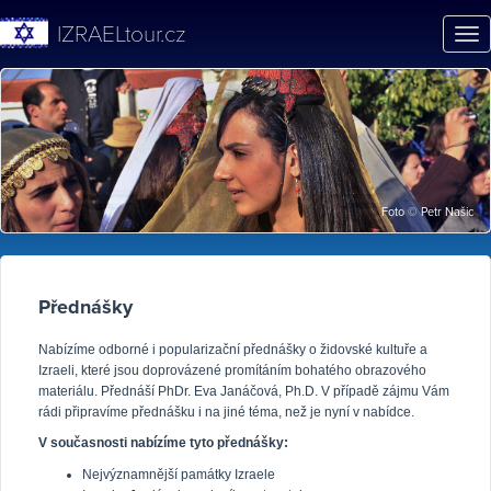
IZRAELtour.cz
Tog
nav
Přednášky
Nabízíme odborné i popularizační přednášky o židovské kultuře a
Izraeli, které jsou doprovázené promítáním bohatého obrazového
materiálu. Přednáší PhDr. Eva Janáčová, Ph.D. V případě zájmu Vám
rádi připravíme přednášku i na jiné téma, než je nyní v nabídce.
V současnosti nabízíme tyto přednášky:
Nejvýznamnější památky Izraele