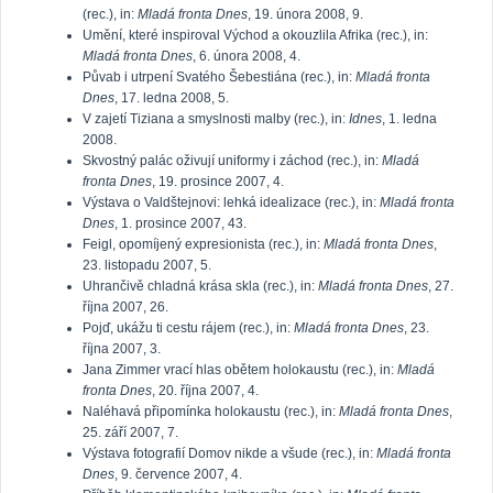
(rec.), in:
Mladá fronta Dnes
, 19. února 2008, 9.
Umění, které inspiroval Východ a okouzlila Afrika (rec.), in:
Mladá fronta Dnes
, 6. února 2008, 4.
Půvab i utrpení Svatého Šebestiána (rec.), in:
Mladá fronta
Dnes
, 17. ledna 2008, 5.
V zajetí Tiziana a smyslnosti malby (rec.), in:
Idnes
, 1. ledna
2008.
Skvostný palác oživují uniformy i záchod (rec.), in:
Mladá
fronta Dnes
, 19. prosince 2007, 4.
Výstava o Valdštejnovi: lehká idealizace (rec.), in:
Mladá fronta
Dnes
, 1. prosince 2007, 43.
Feigl, opomíjený expresionista (rec.), in:
Mladá fronta Dnes
,
23. listopadu 2007, 5.
Uhrančivě chladná krása skla (rec.), in:
Mladá fronta Dnes
, 27.
října 2007, 26.
Pojď, ukážu ti cestu rájem (rec.), in:
Mladá fronta Dnes
, 23.
října 2007, 3.
Jana Zimmer vrací hlas obětem holokaustu (rec.), in:
Mladá
fronta Dnes
, 20. října 2007, 4.
Naléhavá připomínka holokaustu (rec.), in:
Mladá fronta Dnes
,
25. září 2007, 7.
Výstava fotografií Domov nikde a všude (rec.), in:
Mladá fronta
Dnes
, 9. července 2007, 4.