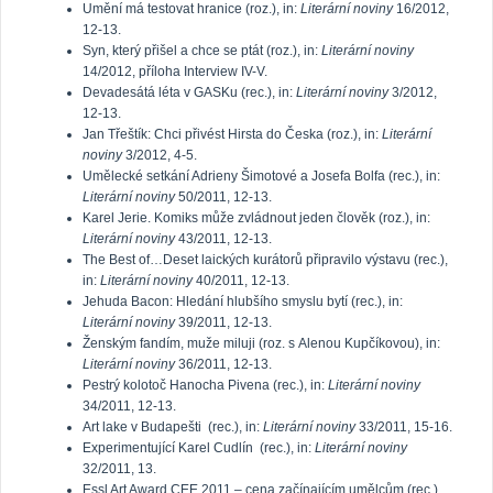
Umění má testovat hranice (roz.), in:
Literární noviny
16/2012,
12-13.
Syn, který přišel a chce se ptát (roz.), in:
Literární noviny
14/2012, příloha Interview IV-V.
Devadesátá léta v GASKu (rec.), in:
Literární noviny
3/2012,
12-13.
Jan Třeštík: Chci přivést Hirsta do Česka (roz.), in:
Literární
noviny
3/2012, 4-5.
Umělecké setkání Adrieny Šimotové a Josefa Bolfa (rec.), in:
Literární noviny
50/2011, 12-13.
Karel Jerie. Komiks může zvládnout jeden člověk (roz.), in:
Literární noviny
43/2011, 12-13.
The Best of…Deset laických kurátorů připravilo výstavu (rec.),
in:
Literární noviny
40/2011, 12-13.
Jehuda Bacon: Hledání hlubšího smyslu bytí (rec.), in:
Literární noviny
39/2011, 12-13.
Ženským fandím, muže miluji (roz. s Alenou Kupčíkovou), in:
Literární noviny
36/2011, 12-13.
Pestrý kolotoč Hanocha Pivena (rec.), in:
Literární noviny
34/2011, 12-13.
Art lake v Budapešti (rec.), in:
Literární noviny
33/2011, 15-16.
Experimentující Karel Cudlín (rec.), in:
Literární noviny
32/2011, 13.
Essl Art Award CEE 2011 – cena začínajícím umělcům (rec.),