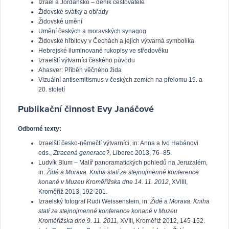
Izrael a Jordánsko – deník cestovatele
Židovské svátky a obřady
Židovské umění
Umění českých a moravských synagog
Židovské hřbitovy v Čechách a jejich výtvarná symbolika
Hebrejské iluminované rukopisy ve středověku
Izraelští výtvarníci českého původu
Ahasver: Příběh věčného žida
Vizuální antisemitismus v českých zemích na přelomu 19. a
20. století
Publikační činnost Evy Janáčové
Odborné texty:
Izraelští česko-němečtí výtvarníci, in: Anna a Ivo Habánovi
eds.,
Ztracená generace?
, Liberec 2013, 76–85.
Ludvík Blum – Malíř panoramatických pohledů na Jeruzalém,
in:
Židé a Morava. Kniha statí ze stejnojmenné konference
konané v Muzeu Kroměřížska dne 14. 11. 2012
, XVIIII,
Kroměříž 2013, 192-201.
Izraelský fotograf Rudi Weissenstein, in:
Židé a Morava. Kniha
statí ze stejnojmenné konference konané v Muzeu
Kroměřížska dne 9. 11. 2011
, XVIII, Kroměříž 2012, 145-152.