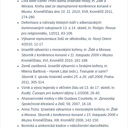
Lola Beer Ebner. První dáma izraelské módy, in:
Židé a
Morava. Kniha statí ze stejnojmenné konference konané v
Muzeu Kroměřížska dne 10. 11. 2010
, XVII, Kroměříž 2011,
274-280.
Deformace a náhrady lidských tváří v aškenázských
iluminovaných rukopisech 13. a 14. století, in:
Religio. Revue
pro religionistiku
, 1/2011, 83-106.
Výtvarné reprezentace židů ve středověku, in:
Nový Orient
4/2010, 12-17.
Izraelští výtvarníci s moravskými kořeny, in:
Židé a Morava.
Sborník z konference konané v 11. listopadu 2009 v Muzeu
Kroměřížska
, XVI, Kroměříž 2010, 181-188.
Země zaslíbená. Izraelští výtvarníci s českými kořeny, in:
Milena Bartlová – Hynek Látal (eds.),
Tvarujete si sami?
Sborník 3. sjezdu historiků umění 25. a 26. září 2008
, Praha
2011, 305-314.
Vznik a vývoj legendy o věčném židu od 13. do 17. století, in:
Kuděj. Časopis pro kulturní dějiny
1-2/2008, 26-40.
Ahasverovské motivy v díle Gustava Courbeta, in:
Zpravodaj
Společnosti křesťanů a židů
, 58, 2007, 16-18.
Anna Ticho. Izraelská výtvarnice s moravskými kořeny, in:
Židé
a Morava. Sborník z konference konané v 15. listopadu 2006 v
Muzeu Kroměřížska
, XIII, Kroměříž 2006, 142-150.
Ikonická a anikonická tradice v náboženství starověkého