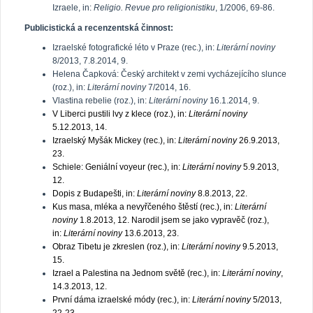
Izraele, in:
Religio. Revue pro religionistiku
, 1/2006, 69-86.
Publicistická a recenzentská činnost:
Izraelské fotografické léto v Praze (rec.), in:
Literární noviny
8/2013, 7.8.2014, 9.
Helena Čapková: Český architekt v zemi vycházejícího slunce
(roz.), in:
Literární noviny
7/2014, 16.
Vlastina rebelie (roz.), in:
Literární noviny
16.1.2014, 9.
V Liberci pustili lvy z klece
(roz.), in:
Literární noviny
5.12.2013, 14.
Izraelský Myšák Mickey
(rec.), in:
Literární noviny
26.9.2013,
23.
Schiele: Geniální voyeur
(rec.), in:
Literární noviny
5.9.2013,
12.
Dopis z Budapešti
, in:
Literární noviny
8.8.2013, 22.
Kus masa, mléka a nevyřčeného štěstí
(rec.), in:
Literární
noviny
1.8.2013, 12.
Narodil jsem se jako vypravěč
(roz.),
in:
Literární noviny
13.6.2013, 23.
Obraz Tibetu je zkreslen
(roz.), in:
Literární noviny
9.5.2013,
15.
Izrael a Palestina na Jednom světě
(rec.), in:
Literární noviny
,
14.3.2013, 12.
První dáma izraelské módy (rec.), in:
Literární noviny
5/2013,