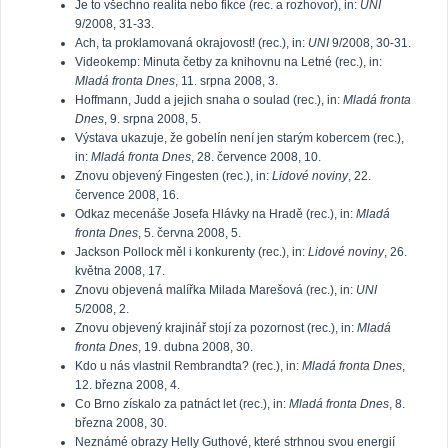
Je to všechno realita nebo fikce (rec. a rozhovor), in:
UNI
9/2008, 31-33.
Ach, ta proklamovaná okrajovost! (rec.), in:
UNI
9/2008, 30-31.
Videokemp: Minuta četby za knihovnu na Letné (rec.), in:
Mladá fronta Dnes
, 11. srpna 2008, 3.
Hoffmann, Judd a jejich snaha o soulad (rec.), in:
Mladá fronta
Dnes
, 9. srpna 2008, 5.
Výstava ukazuje, že gobelín není jen starým kobercem (rec.),
in:
Mladá fronta Dnes
, 28. července 2008, 10.
Znovu objevený Fingesten (rec.), in:
Lidové noviny
, 22.
července 2008, 16.
Odkaz mecenáše Josefa Hlávky na Hradě (rec.), in:
Mladá
fronta Dnes
, 5. června 2008, 5.
Jackson Pollock měl i konkurenty (rec.), in:
Lidové noviny
, 26.
května 2008, 17.
Znovu objevená malířka Milada Marešová (rec.), in:
UNI
5/2008, 2.
Znovu objevený krajinář stojí za pozornost (rec.), in:
Mladá
fronta Dnes
, 19. dubna 2008, 30.
Kdo u nás vlastnil Rembrandta? (rec.), in:
Mladá fronta Dnes
,
12. března 2008, 4.
Co Brno získalo za patnáct let (rec.), in:
Mladá fronta Dnes
, 8.
března 2008, 30.
Neznámé obrazy Helly Guthové, které strhnou svou energií