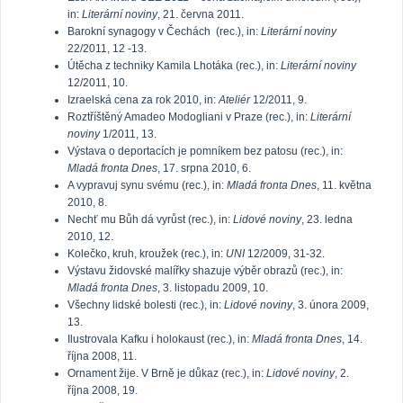
in:
Literární noviny
, 21. června 2011.
Barokní synagogy v Čechách (rec.), in:
Literární noviny
22/2011, 12 -13.
Útěcha z techniky Kamila Lhotáka (rec.), in:
Literární noviny
12/2011, 10.
Izraelská cena za rok 2010, in:
Ateliér
12/2011, 9.
Roztříštěný Amadeo Modogliani v Praze (rec.), in:
Literární
noviny
1/2011, 13.
Výstava o deportacích je pomníkem bez patosu (rec.), in:
Mladá fronta Dnes
, 17. srpna 2010, 6.
A vypravuj synu svému (rec.), in:
Mladá fronta Dnes
, 11. května
2010, 8.
Nechť mu Bůh dá vyrůst (rec.), in:
Lidové noviny
, 23. ledna
2010, 12.
Kolečko, kruh, kroužek (rec.), in:
UNI
12/2009, 31-32.
Výstavu židovské malířky shazuje výběr obrazů (rec.), in:
Mladá fronta Dnes
, 3. listopadu 2009, 10.
Všechny lidské bolesti (rec.), in:
Lidové noviny
, 3. února 2009,
13.
Ilustrovala Kafku i holokaust (rec.), in:
Mladá fronta Dnes
, 14.
října 2008, 11.
Ornament žije. V Brně je důkaz (rec.), in:
Lidové noviny
, 2.
října 2008, 19.