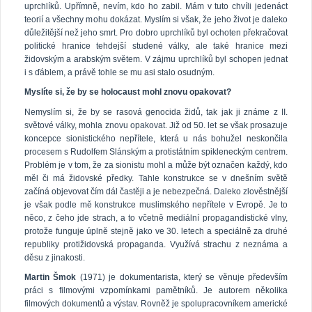
uprchlíků. Upřímně, nevím, kdo ho zabil. Mám v tuto chvíli jedenáct
teorií a všechny mohu dokázat. Myslím si však, že jeho život je daleko
důležitější než jeho smrt. Pro dobro uprchlíků byl ochoten překračovat
politické hranice tehdejší studené války, ale také hranice mezi
židovským a arabským světem. V zájmu uprchlíků byl schopen jednat
i s ďáblem, a právě tohle se mu asi stalo osudným.
Myslíte si, že by se holocaust mohl znovu opakovat?
Nemyslím si, že by se rasová genocida židů, tak jak ji známe z II.
světové války, mohla znovu opakovat. Již od 50. let se však prosazuje
koncepce sionistického nepřítele, která u nás bohužel neskončila
procesem s Rudolfem Slánským a protistátním spikleneckým centrem.
Problém je v tom, že za sionistu mohl a může být označen každý, kdo
měl či má židovské předky. Tahle konstrukce se v dnešním světě
začíná objevovat čím dál častěji a je nebezpečná. Daleko zlověstnější
je však podle mě konstrukce muslimského nepřítele v Evropě. Je to
něco, z čeho jde strach, a to včetně mediální propagandistické vlny,
protože funguje úplně stejně jako ve 30. letech a speciálně za druhé
republiky protižidovská propaganda. Využívá strachu z neznáma a
děsu z jinakosti.
Martin Šmok
(1971) je dokumentarista, který se věnuje především
práci s filmovými vzpomínkami pamětníků. Je autorem několika
filmových dokumentů a výstav. Rovněž je spolupracovníkem americké