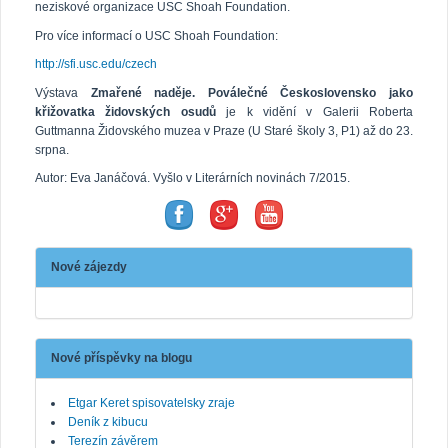
neziskové organizace USC Shoah Foundation.
Pro více informací o USC Shoah Foundation:
http://sfi.usc.edu/czech
Výstava
Zmařené naděje. Poválečné Československo jako
křižovatka židovských osudů
je k vidění v Galerii Roberta
Guttmanna Židovského muzea v Praze (U Staré školy 3, P1) až do 23.
srpna.
Autor: Eva Janáčová. Vyšlo v Literárních novinách 7/2015.
Nové zájezdy
Nové příspěvky na blogu
Etgar Keret spisovatelsky zraje
Deník z kibucu
Terezín závěrem