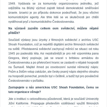
1949. Vydávala se za komunisty organizovanou jednotku, jež
odjížděla na Blízký východ zajistit lidově demokratické směřování
Izraele. Izraelci je po příjezdu dokonce podezřívali, že jsou všichni
komunistickými agenty. Ale tihle lidé se ve skutečnosti jen chtěli
vystěhovat pryč z komunistického Československa.
Na výstavě zaznělo celkem osm svědectví, můžete nějaké
přiblížit?
Součástí výstavy jsou úryvky z filmových svědectví z archívu USC
Shoah Foundation, což je největší digitální archív filmových svědectví
na světě. Představená svědectví zachycují měnící se situaci od roku
1945 po padesátá léta. Asi nejstrašnější je pro mě vzpomínka pana
Gregora, který popisuje, jak se vracel s britskou armádou do
Československa a po překročení hranic se zastavili v nějaké hospodě
na Šumavě. Majitel ihned po osvobození sundal německý nápis:
Psům a židům vstup zakázán, ale česky psaný nápis stejného obsahu
na hospodě ponechal, protože byl v češtině, a tudíž byl pro poválečné
Československo v pořádku.
Zastupujete u nás americkou USC Shoah Foundation, čemu se
tato organizace věnuje?
Jde o instituci s celosvětovou působností, která je součástí Univerzity
Jižní Kalifornie. Propaguje především vzdělávací využití filmových