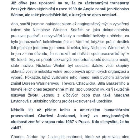
Již dříve jste upozornil na to, že za záchrannými transporty
českých židovských dětí v roce 1939 do Anglie nestál jen Nicholas
Winton, ale také plno dalších lidí, o kterých se dnes nemluví…
Ano, snažil jsem se nahlodat skoro až hagiografický mýtus vytvořený
kolem sira Nicholase Wintona. Snažím se jako dokumentarista
pracovat poctivě a nevytvářet idoly a mediální hvězdy z něčeho, co
bylo jednoznačně kolektivním úsilím. Vadí mi, když se práce desítek
lidí připisuje jednomu jedinému člověku, tedy Nicholasi Wintonovi. A
to jen z toho důvodu, že na rozdíl od dalších spolupracovníků byl v
90. letech, kdy se příběh takzvaných kindertransportů dostal do médií,
stále naživu. Nicholas Winton byl součástí daleko větší skupiny
aktivistů včetně několika volně propojených uprchlických organizací a
výborů. Pokaždé, když vyslovíme jeho jméno, měli bychom zároveň
zmínit Doreen Warrinerovou, Trevora Chadwicka, Billa Barazettiho a
hlavně jejich dnes bezejmenné místní spolupracovníky, kteří skutečně
riskovali životy. Jednou z klíčových osob byla také Margaret
Laytonová z Britského výboru pro československé uprchlíky.
Několik let už píšete knihu o americkém humanitárním
pracovníkovi Charlesi Jordanovi, který za nevyjasněných
okolností zemřel v srpnu roku 1967 v Praze. Kdo si myslíte, že ho
zabil?
Charles Jordan byl fascinující osobnost, které se přezdívalo otec