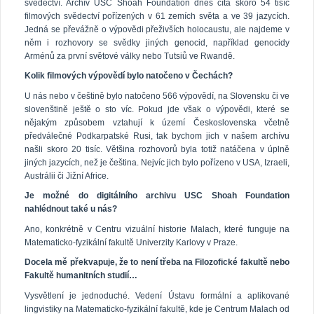
svědectví. Archív USC Shoah Foundation dnes čítá skoro 54 tisíc
filmových svědectví pořízených v 61 zemích světa a ve 39 jazycích.
Jedná se převážně o výpovědi přeživších holocaustu, ale najdeme v
něm i rozhovory se svědky jiných genocid, například genocidy
Arménů za první světové války nebo Tutsiů ve Rwandě.
Kolik filmových výpovědí bylo natočeno v Čechách?
U nás nebo v češtině bylo natočeno 566 výpovědí, na Slovensku či ve
slovenštině ještě o sto víc. Pokud jde však o výpovědi, které se
nějakým způsobem vztahují k území Československa včetně
předválečné Podkarpatské Rusi, tak bychom jich v našem archívu
našli skoro 20 tisíc. Většina rozhovorů byla totiž natáčena v úplně
jiných jazycích, než je čeština. Nejvíc jich bylo pořízeno v USA, Izraeli,
Austrálii či Jižní Africe.
Je možné do digitálního archivu USC Shoah Foundation
nahlédnout také u nás?
Ano, konkrétně v Centru vizuální historie Malach, které funguje na
Matematicko-fyzikální fakultě Univerzity Karlovy v Praze.
Docela mě překvapuje, že to není třeba na Filozofické fakultě nebo
Fakultě humanitních studií…
Vysvětlení je jednoduché. Vedení Ústavu formální a aplikované
lingvistiky na Matematicko-fyzikální fakultě, kde je Centrum Malach od