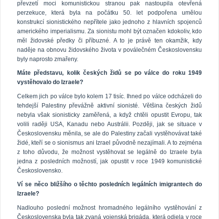
převzetí moci komunistickou stranou pak nastoupila otevřená
perzekuce, která byla na počátku 50. let podpořena umělou
konstrukcí sionistického nepřítele jako jednoho z hlavních spojenců
amerického imperialismu. Za sionistu mohl být označen kdokoliv, kdo
měl židovské předky či příbuzné. A to je právě ten okamžik, kdy
naděje na obnovu židovského života v poválečném Československu
byly naprosto zmařeny.
Máte představu, kolik českých židů se po válce do roku 1949
vystěhovalo do
Izraele?
Celkem jich po válce bylo kolem 17 tisíc. Ihned po válce odcházeli do
tehdejší Palestiny převážně aktivní sionisté. Většina českých židů
nebyla však sionisticky zaměřená, a když chtěli opustit Evropu, tak
volili raději USA, Kanadu nebo Austrálii. Později, jak se situace v
Československu měnila, se ale do Palestiny začali vystěhovávat také
židé, kteří se o sionismus ani Izrael původně nezajímali. A to zejména
z toho důvodu, že možnost vystěhovat se legálně do Izraele byla
jedna z posledních možností, jak opustit v roce 1949 komunistické
Československo.
Ví se něco bližšího o těchto posledních legálních imigrantech do
Izraele?
Nadlouho poslední možnost hromadného legálního vystěhování z
Československa byla tak zvaná vojenská brigáda, která odjela v roce