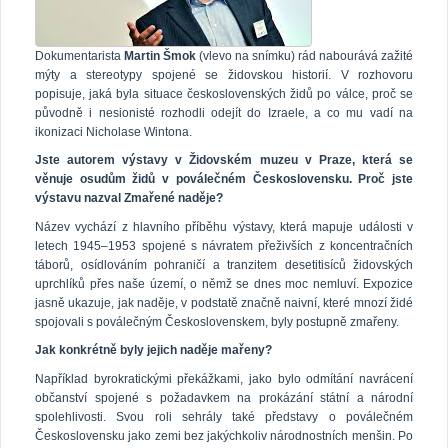
Dokumentarista
Martin Šmok
(vlevo na snímku) rád nabourává zažité
mýty a stereotypy spojené se židovskou historií. V rozhovoru
popisuje, jaká byla situace československých židů po válce, proč se
původně i nesionisté rozhodli odejít do Izraele, a co mu vadí na
ikonizaci Nicholase Wintona.
Jste autorem výstavy v Židovském muzeu v Praze, která se
věnuje osudům židů v poválečném Československu. Proč jste
výstavu nazval Zmařené naděje?
Název vychází z hlavního příběhu výstavy, která mapuje události v
letech 1945–1953 spojené s návratem přeživších z koncentračních
táborů, osídlováním pohraničí a tranzitem desetitisíců židovských
uprchlíků přes naše území, o němž se dnes moc nemluví. Expozice
jasně ukazuje, jak naděje, v podstatě značně naivní, které mnozí židé
spojovali s poválečným Československem, byly postupně zmařeny.
Jak konkrétně byly jejich naděje mařeny?
Například byrokratickými překážkami, jako bylo odmítání navrácení
občanství spojené s požadavkem na prokázání státní a národní
spolehlivosti. Svou roli sehrály také představy o poválečném
Československu jako zemi bez jakýchkoliv národnostních menšin. Po