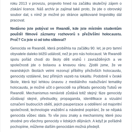
roku 2013 v provozu, projevilo hned na začátku skutečný zájem o
získání licence. Náš archív je zajímal také proto, že jde o obrovský
soubor dat, s nímž je možné po stránce aplikované lingvistiky dál
pracovat.
Nedávno jste pobýval ve Rwandě, kde jste místním studentům
pouštěl filmové záznamy rozhovorů s přeživšími holocaustu.
Proč? Co jste si od toho sliboval?
Genocida ve Rwandě, která proběhla na začátku 90. let, je pro tamní
obyvatele daleko bližší událostí, než je pro nás holocaust. Ve Rwandě
spolu pořád chodí do školy děti vrahů i zavražděných a ve
společnosti jde o bolavou a krvavou ránu. Zjistili jsme, že ve
rwandských školách velmi rezonují příběhy přeživších holocaustu,
genocidy vzdálené, bez přímých vazeb na lokalitu. Podobně v české
škole, která trpí lehkou únavou z mediálního nadužívání tematiky
holocaustu, je možné učit o genocidě na příkladu genocidy Tutsiů ve
Rwandě. Mechanismus nenávisti zůstává totiž stejný: fáze genocidy
zůstávají stejné, předsudky, propaganda, identifikace a vizuální
označení budoucích obětí, jejich pauperizace a oddělení od majoritní
společnosti, technologie vraždění a následné popírání, že se nějaká
genocida vůbec stala. To vše jsou znaky a mechanismy, které jsou
shodné pro všechny genocidy v lidských dějinách. A když je pořádně
pochopíme, můžeme dalším genocidám možná předejít.